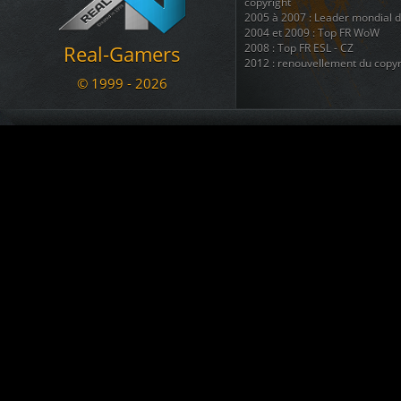
Le Marsouin
a créé le topic
BAN
copyright
05.11.2020 17:07
2005 à 2007 : Leader mondial 
2004 et 2009 : Top FR WoW
a commenté War
[RG - LOL] vs. NyanTrain
Real-Gamers
2008 : Top FR ESL - CZ
02.11.2020 12:56
2012 : renouvellement du copyr
arachni_name
est devenu membre. Welcome !!!
© 1999 - 2026
02.11.2020 12:43
Nous disposons également d'une
regroupant 8 autres sites ( téléc
KADOZERR
est devenu membre. Welcome !!!
ainsi que + d'une douzaine de 
30.08.2020 12:38
Nous sommes une communauté du
Le Marsouin
a créé le topic
SALUT pour info ban
se divertir et s'amuser ....
09.07.2020 23:13