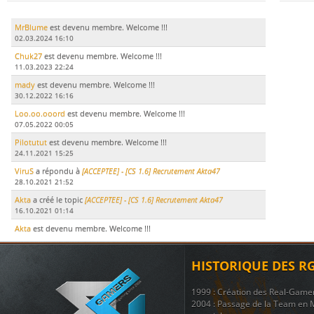
MrBlume
est devenu membre. Welcome !!!
02.03.2024 16:10
Chuk27
est devenu membre. Welcome !!!
11.03.2023 22:24
mady
est devenu membre. Welcome !!!
30.12.2022 16:16
Loo.oo.ooord
est devenu membre. Welcome !!!
07.05.2022 00:05
Pilotutut
est devenu membre. Welcome !!!
24.11.2021 15:25
ViruS
a répondu à
[ACCEPTEE] - [CS 1.6] Recrutement Akta47
28.10.2021 21:52
Akta
a créé le topic
[ACCEPTEE] - [CS 1.6] Recrutement Akta47
16.10.2021 01:14
Akta
est devenu membre. Welcome !!!
15.10.2021 17:51
LeDodu
est devenu membre. Welcome !!!
HISTORIQUE DES R
09.07.2021 19:29
Le Marsouin
a créé le topic
ban
1999 : Création des Real-Game
17.11.2020 21:51
2004 : Passage de la Team en 