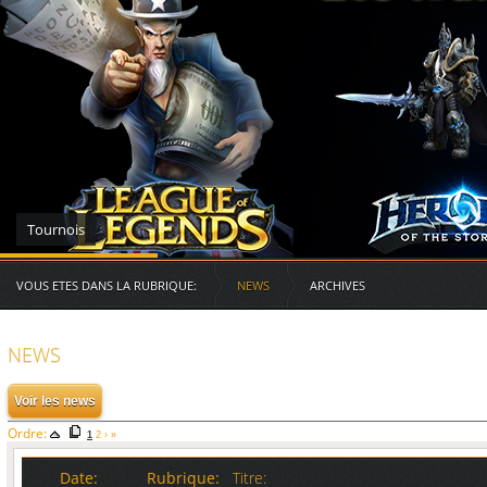
Serveurs des RG
VOUS ETES DANS LA RUBRIQUE:
NEWS
ARCHIVES
NEWS
Ordre:
1
2
›
»
Date:
Rubrique:
Titre: