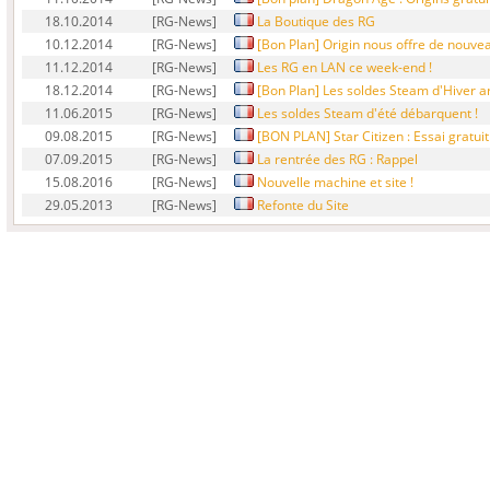
18.10.2014
[RG-News]
La Boutique des RG
10.12.2014
[RG-News]
[Bon Plan] Origin nous offre de nouve
11.12.2014
[RG-News]
Les RG en LAN ce week-end !
18.12.2014
[RG-News]
[Bon Plan] Les soldes Steam d'Hiver ar
11.06.2015
[RG-News]
Les soldes Steam d'été débarquent !
09.08.2015
[RG-News]
[BON PLAN] Star Citizen : Essai gratuit
07.09.2015
[RG-News]
La rentrée des RG : Rappel
15.08.2016
[RG-News]
Nouvelle machine et site !
29.05.2013
[RG-News]
Refonte du Site