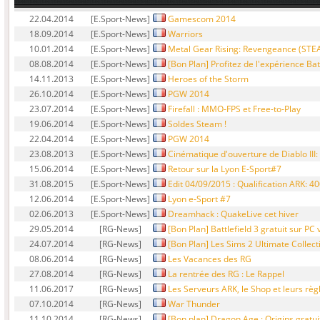
22.04.2014
[E.Sport-News]
Gamescom 2014
18.09.2014
[E.Sport-News]
Warriors
10.01.2014
[E.Sport-News]
Metal Gear Rising: Revengeance (STE
08.08.2014
[E.Sport-News]
[Bon Plan] Profitez de l'expérience Batt
14.11.2013
[E.Sport-News]
Heroes of the Storm
26.10.2014
[E.Sport-News]
PGW 2014
23.07.2014
[E.Sport-News]
Firefall : MMO-FPS et Free-to-Play
19.06.2014
[E.Sport-News]
Soldes Steam !
22.04.2014
[E.Sport-News]
PGW 2014
23.08.2013
[E.Sport-News]
Cinématique d'ouverture de Diablo III:
15.06.2014
[E.Sport-News]
Retour sur la Lyon E-Sport#7
31.08.2015
[E.Sport-News]
Edit 04/09/2015 : Qualification ARK: 40
12.06.2014
[E.Sport-News]
Lyon e-Sport #7
02.06.2013
[E.Sport-News]
Dreamhack : QuakeLive cet hiver
29.05.2014
[RG-News]
[Bon Plan] Battlefield 3 gratuit sur PC v
24.07.2014
[RG-News]
[Bon Plan] Les Sims 2 Ultimate Collectio
08.06.2014
[RG-News]
Les Vacances des RG
27.08.2014
[RG-News]
La rentrée des RG : Le Rappel
11.06.2017
[RG-News]
Les Serveurs ARK, le Shop et leurs rè
07.10.2014
[RG-News]
War Thunder
11.10.2014
[RG-News]
[Bon plan] Dragon Age : Origins gratuit