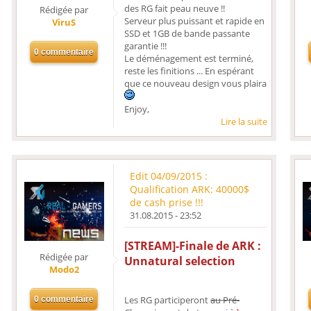
des RG fait peau neuve !!
Rédigée par
Serveur plus puissant et rapide en
ViruS
SSD et 1GB de bande passante
garantie !!!
Le déménagement est terminé,
reste les finitions ... En espérant
que ce nouveau design vous plaira
Enjoy,
Lire la suite
Edit 04/09/2015 :
Qualification ARK: 40000$
de cash prise !!!
31.08.2015 - 23:52
[STREAM]-Finale de ARK :
Rédigée par
Unnatural selection
Modo2
Les RG participeront
au Pré-