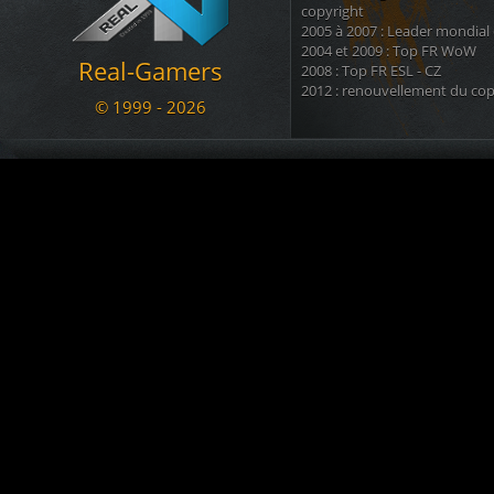
Le Marsouin
a créé le topic
BAN
copyright
05.11.2020 17:07
2005 à 2007 : Leader mondial
2004 et 2009 : Top FR WoW
a commenté War
[RG - LOL] vs. NyanTrain
Real-Gamers
02.11.2020 12:56
2008 : Top FR ESL - CZ
2012 : renouvellement du cop
arachni_name
est devenu membre. Welcome !!!
© 1999 - 2026
02.11.2020 12:43
Nous disposons également d'u
KADOZERR
est devenu membre. Welcome !!!
regroupant 8 autres sites ( tél
30.08.2020 12:38
) ainsi que + d'une douzaine 
Le Marsouin
a créé le topic
SALUT pour info ban
.
09.07.2020 23:13
Nous sommes une communauté
but de se divertir et s'amuser .