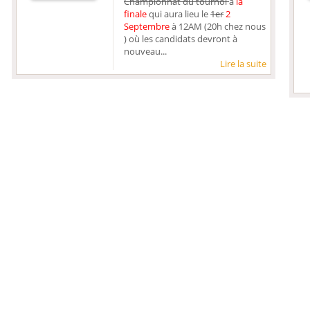
Championnat du tournoi
à
la
finale
qui aura lieu le
1er
2
Septembre
à 12AM (20h chez nous
) où les candidats devront à
nouveau...
Lire la suite