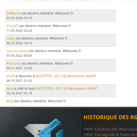
MrBlume
est devenu membre. Welcome !!!
02.03.2024 16:10
Chuk27
est devenu membre. Welcome !!!
11.03.2023 22:24
mady
est devenu membre. Welcome !!!
30.12.2022 16:16
Loo.oo.ooord
est devenu membre. Welcome !!!
07.05.2022 00:05
Pilotutut
est devenu membre. Welcome !!!
24.11.2021 15:25
ViruS
a répondu à
[ACCEPTEE] - [CS 1.6] Recrutement Akta47
28.10.2021 21:52
Akta
a créé le topic
[ACCEPTEE] - [CS 1.6] Recrutement Akta47
16.10.2021 01:14
Akta
est devenu membre. Welcome !!!
15.10.2021 17:51
LeDodu
est devenu membre. Welcome !!!
HISTORIQUE DES R
09.07.2021 19:29
Le Marsouin
a créé le topic
ban
1999 : Création des Real-Gam
17.11.2020 21:51
2004 : Passage de la Team en