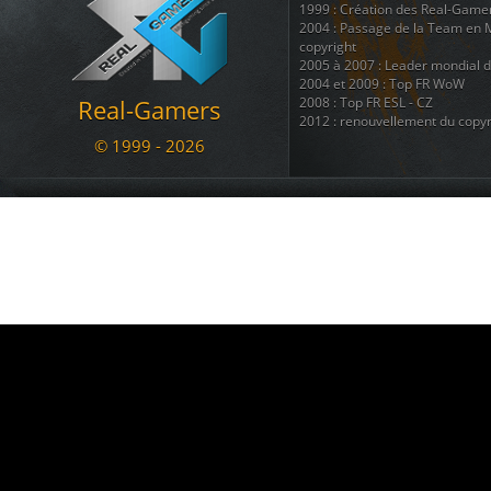
1999 : Création des Real-Game
2004 : Passage de la Team en 
copyright
2005 à 2007 : Leader mondial 
2004 et 2009 : Top FR WoW
Real-Gamers
2008 : Top FR ESL - CZ
2012 : renouvellement du copyr
© 1999 - 2026
Nous disposons également d'une
regroupant 8 autres sites ( téléc
ainsi que + d'une douzaine de 
Nous sommes une communauté du
se divertir et s'amuser ....