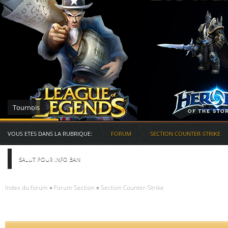
Serveurs des RG
VOUS ETES DANS LA RUBRIQUE:
FORUM
SECTION COUNTER-STRIKE
SALUT POUR INFO BAN
Index du forum
»
Forum Section
»
Section Counter-Strike