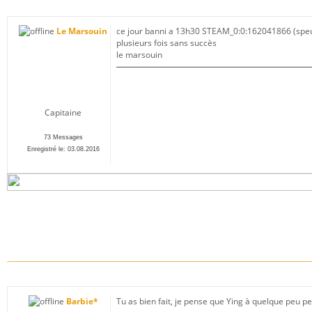
09.02.2020, 13:57
Le Marsouin
ce jour banni a 13h30 STEAM_0:0:162041866 (speudo p
plusieurs fois sans succès
le marsouin
Capitaine
73 Messages
Enregistré le: 03.08.2016
21.02.2020, 03:36
Barbie*
Tu as bien fait, je pense que Ying à quelque peu per