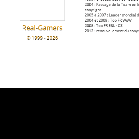
2004 : Passage de la Team en 
copyright
2005 à 2007 : Leader mondial 
2004 et 2009 : Top FR WoW
Real-Gamers
2008 : Top FR ESL - CZ
2012 : renouvellement du copyr
© 1999 - 2026
Nous disposons également d'une
regroupant 8 autres sites ( téléc
ainsi que + d'une douzaine de 
Nous sommes une communauté du
se divertir et s'amuser ....