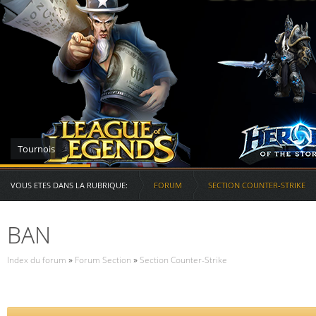
Serveurs des RG
VOUS ETES DANS LA RUBRIQUE:
FORUM
SECTION COUNTER-STRIKE
BAN
Index du forum
»
Forum Section
»
Section Counter-Strike