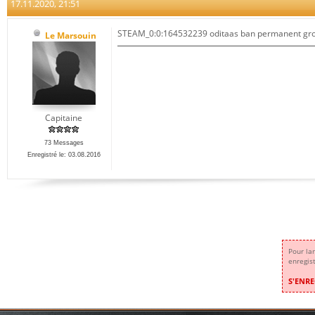
17.11.2020, 21:51
STEAM_0:0:164532239 oditaas ban permanent gro
Le Marsouin
Capitaine
73 Messages
Enregistré le: 03.08.2016
Pour la
enregis
S'ENRE