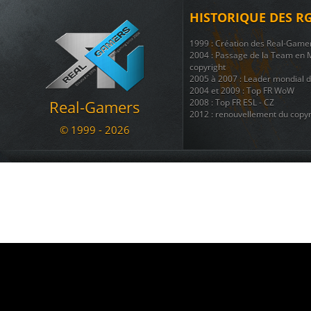
HISTORIQUE DES R
1999 : Création des Real-Game
2004 : Passage de la Team en 
copyright
2005 à 2007 : Leader mondial 
2004 et 2009 : Top FR WoW
Real-Gamers
2008 : Top FR ESL - CZ
2012 : renouvellement du copyr
© 1999 - 2026
Nous disposons également d'une
regroupant 8 autres sites ( téléc
ainsi que + d'une douzaine de 
Nous sommes une communauté du
se divertir et s'amuser ....