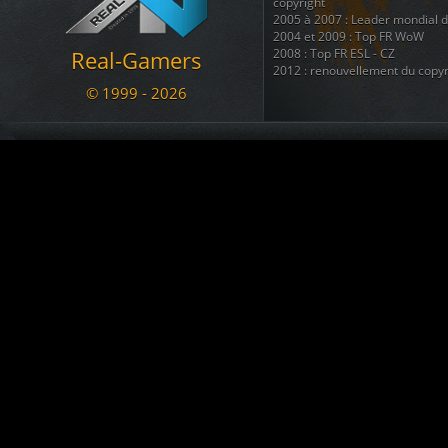
Le Marsouin
a créé le topic
BAN
copyright
05.11.2020 17:07
2005 à 2007 : Leader mondial 
2004 et 2009 : Top FR WoW
a commenté War
[RG - LOL] vs. NyanTrain
Real-Gamers
2008 : Top FR ESL - CZ
02.11.2020 12:56
2012 : renouvellement du copyr
arachni_name
est devenu membre. Welcome !!!
© 1999 - 2026
02.11.2020 12:43
Nous disposons également d'une
regroupant 8 autres sites ( téléc
KADOZERR
est devenu membre. Welcome !!!
ainsi que + d'une douzaine de 
30.08.2020 12:38
Nous sommes une communauté du
Le Marsouin
a créé le topic
SALUT pour info ban
se divertir et s'amuser ....
09.07.2020 23:13