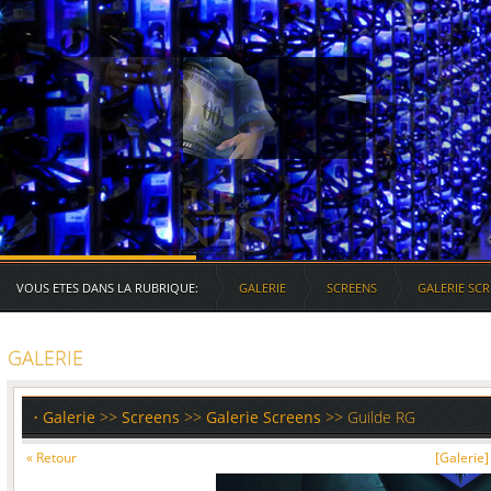
Serveurs des RG
VOUS ETES DANS LA RUBRIQUE:
GALERIE
SCREENS
GALERIE SC
GALERIE
•
Galerie
>>
Screens
>>
Galerie Screens
>> Guilde RG
« Retour
[Galerie]