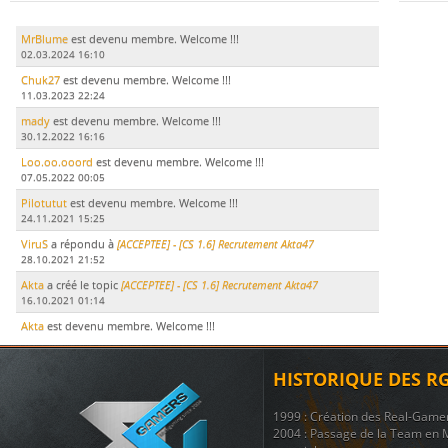
MrBlume
est devenu membre. Welcome !!!
02.03.2024 16:10
Chuk27
est devenu membre. Welcome !!!
11.03.2023 22:24
mady
est devenu membre. Welcome !!!
30.12.2022 16:16
Loo.oo.ooord
est devenu membre. Welcome !!!
07.05.2022 00:05
Pilotutut
est devenu membre. Welcome !!!
24.11.2021 15:25
ViruS
a répondu à
[ACCEPTEE] - [CS 1.6] Recrutement Akta47
28.10.2021 21:52
Akta
a créé le topic
[ACCEPTEE] - [CS 1.6] Recrutement Akta47
16.10.2021 01:14
Akta
est devenu membre. Welcome !!!
15.10.2021 17:51
LeDodu
est devenu membre. Welcome !!!
HISTORIQUE DES R
09.07.2021 19:29
Le Marsouin
a créé le topic
ban
1999 : Création des Real-Game
17.11.2020 21:51
2004 : Passage de la Team en 